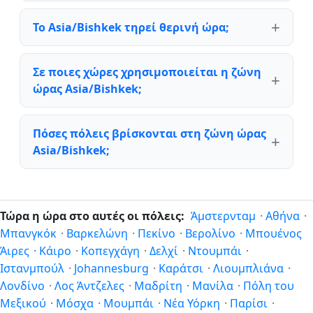
Το Asia/Bishkek τηρεί θερινή ώρα;
Σε ποιες χώρες χρησιμοποιείται η ζώνη
ώρας Asia/Bishkek;
Πόσες πόλεις βρίσκονται στη ζώνη ώρας
Asia/Bishkek;
Τώρα η ώρα στο αυτές οι πόλεις:
Άμστερνταμ
·
Αθήνα
·
Μπανγκόκ
·
Βαρκελώνη
·
Πεκίνο
·
Βερολίνο
·
Μπουένος
Άιρες
·
Κάιρο
·
Κοπεγχάγη
·
Δελχί
·
Ντουμπάι
·
Ιστανμπούλ
·
Johannesburg
·
Καράτσι
·
Λιουμπλιάνα
·
Λονδίνο
·
Λος Άντζελες
·
Μαδρίτη
·
Μανίλα
·
Πόλη του
Μεξικού
·
Μόσχα
·
Μουμπάι
·
Νέα Υόρκη
·
Παρίσι
·