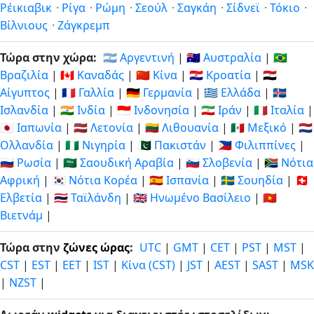
Ρέικιαβικ
·
Ρίγα
·
Ρώμη
·
Σεούλ
·
Σαγκάη
·
Σίδνεϊ
·
Τόκιο
·
Βίλνιους
·
Ζάγκρεμπ
Τώρα στην χώρα:
🇦🇷 Αργεντινή
|
🇦🇺 Αυστραλία
|
🇧🇷
Βραζιλία
|
🇨🇦 Καναδάς
|
🇨🇳 Κίνα
|
🇭🇷 Κροατία
|
🇪🇬
Αίγυπτος
|
🇫🇷 Γαλλία
|
🇩🇪 Γερμανία
|
🇬🇷 Ελλάδα
|
🇮🇸
Ισλανδία
|
🇮🇳 Ινδία
|
🇮🇩 Ινδονησία
|
🇮🇷 Ιράν
|
🇮🇹 Ιταλία
|
🇯🇵 Ιαπωνία
|
🇱🇻 Λετονία
|
🇱🇹 Λιθουανία
|
🇲🇽 Μεξικό
|
🇳🇱
Ολλανδία
|
🇳🇬 Νιγηρία
|
🇵🇰 Πακιστάν
|
🇵🇭 Φιλιππίνες
|
🇷🇺 Ρωσία
|
🇸🇦 Σαουδική Αραβία
|
🇸🇮 Σλοβενία
|
🇿🇦 Νότια
Αφρική
|
🇰🇷 Νότια Κορέα
|
🇪🇸 Ισπανία
|
🇸🇪 Σουηδία
|
🇨🇭
Ελβετία
|
🇹🇭 Ταϊλάνδη
|
🇬🇧 Ηνωμένο Βασίλειο
|
🇻🇳
Βιετνάμ
|
Τώρα στην
ζώνες ώρας
:
UTC
|
GMT
|
CET
|
PST
|
MST
|
CST
|
EST
|
EET
|
IST
|
Κίνα (CST)
|
JST
|
AEST
|
SAST
|
MSK
|
NZST
|