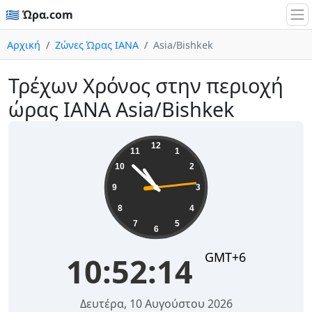
🇬🇷 Ώρα.com
Αρχική
Ζώνες Ώρας IANA
Asia/Bishkek
Τρέχων Χρόνος στην περιοχή
ώρας IANA Asia/Bishkek
10:52:14
12
11
1
10
2
9
3
8
4
7
5
6
GMT+6
10:52:14
Δευτέρα, 10 Αυγούστου 2026