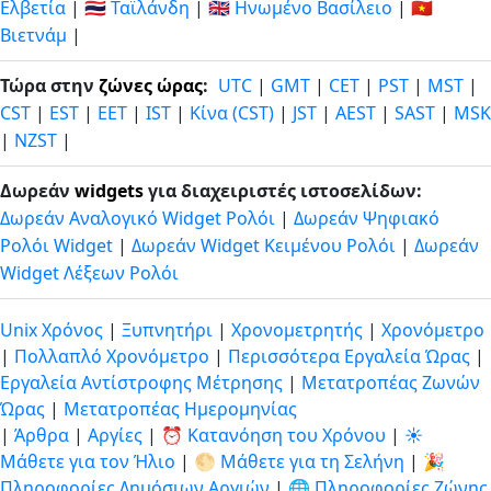
Ελβετία
|
🇹🇭 Ταϊλάνδη
|
🇬🇧 Ηνωμένο Βασίλειο
|
🇻🇳
Βιετνάμ
|
Τώρα στην
ζώνες ώρας
:
UTC
|
GMT
|
CET
|
PST
|
MST
|
CST
|
EST
|
EET
|
IST
|
Κίνα (CST)
|
JST
|
AEST
|
SAST
|
MSK
|
NZST
|
Δωρεάν
widgets
για διαχειριστές ιστοσελίδων:
Δωρεάν Αναλογικό Widget Ρολόι
|
Δωρεάν Ψηφιακό
Ρολόι Widget
|
Δωρεάν Widget Κειμένου Ρολόι
|
Δωρεάν
Widget Λέξεων Ρολόι
Unix Χρόνος
|
Ξυπνητήρι
|
Χρονομετρητής
|
Χρονόμετρο
|
Πολλαπλό Χρονόμετρο
|
Περισσότερα Εργαλεία Ώρας
|
Εργαλεία Αντίστροφης Μέτρησης
|
Μετατροπέας Ζωνών
Ώρας
|
Μετατροπέας Ημερομηνίας
|
Άρθρα
|
Αργίες
|
⏰ Κατανόηση του Χρόνου
|
☀️
Μάθετε για τον Ήλιο
|
🌕 Μάθετε για τη Σελήνη
|
🎉
Πληροφορίες Δημόσιων Αργιών
|
🌐 Πληροφορίες Ζώνης