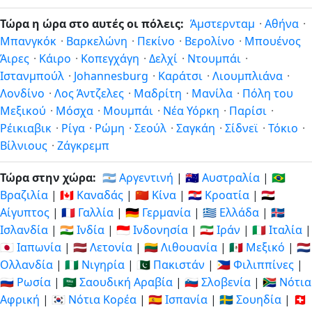
Τώρα η ώρα στο αυτές οι πόλεις:
Άμστερνταμ
·
Αθήνα
·
Μπανγκόκ
·
Βαρκελώνη
·
Πεκίνο
·
Βερολίνο
·
Μπουένος
Άιρες
·
Κάιρο
·
Κοπεγχάγη
·
Δελχί
·
Ντουμπάι
·
Ιστανμπούλ
·
Johannesburg
·
Καράτσι
·
Λιουμπλιάνα
·
Λονδίνο
·
Λος Άντζελες
·
Μαδρίτη
·
Μανίλα
·
Πόλη του
Μεξικού
·
Μόσχα
·
Μουμπάι
·
Νέα Υόρκη
·
Παρίσι
·
Ρέικιαβικ
·
Ρίγα
·
Ρώμη
·
Σεούλ
·
Σαγκάη
·
Σίδνεϊ
·
Τόκιο
·
Βίλνιους
·
Ζάγκρεμπ
Τώρα στην χώρα:
🇦🇷 Αργεντινή
|
🇦🇺 Αυστραλία
|
🇧🇷
Βραζιλία
|
🇨🇦 Καναδάς
|
🇨🇳 Κίνα
|
🇭🇷 Κροατία
|
🇪🇬
Αίγυπτος
|
🇫🇷 Γαλλία
|
🇩🇪 Γερμανία
|
🇬🇷 Ελλάδα
|
🇮🇸
Ισλανδία
|
🇮🇳 Ινδία
|
🇮🇩 Ινδονησία
|
🇮🇷 Ιράν
|
🇮🇹 Ιταλία
|
🇯🇵 Ιαπωνία
|
🇱🇻 Λετονία
|
🇱🇹 Λιθουανία
|
🇲🇽 Μεξικό
|
🇳🇱
Ολλανδία
|
🇳🇬 Νιγηρία
|
🇵🇰 Πακιστάν
|
🇵🇭 Φιλιππίνες
|
🇷🇺 Ρωσία
|
🇸🇦 Σαουδική Αραβία
|
🇸🇮 Σλοβενία
|
🇿🇦 Νότια
Αφρική
|
🇰🇷 Νότια Κορέα
|
🇪🇸 Ισπανία
|
🇸🇪 Σουηδία
|
🇨🇭