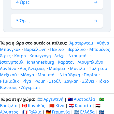
4 Ώρες
5 Ώρες
Τώρα η ώρα στο αυτές οι πόλεις:
Άμστερνταμ
·
Αθήνα
·
Μπανγκόκ
·
Βαρκελώνη
·
Πεκίνο
·
Βερολίνο
·
Μπουένος
Άιρες
·
Κάιρο
·
Κοπεγχάγη
·
Δελχί
·
Ντουμπάι
·
Ιστανμπούλ
·
Johannesburg
·
Καράτσι
·
Λιουμπλιάνα
·
Λονδίνο
·
Λος Άντζελες
·
Μαδρίτη
·
Μανίλα
·
Πόλη του
Μεξικού
·
Μόσχα
·
Μουμπάι
·
Νέα Υόρκη
·
Παρίσι
·
Ρέικιαβικ
·
Ρίγα
·
Ρώμη
·
Σεούλ
·
Σαγκάη
·
Σίδνεϊ
·
Τόκιο
·
Βίλνιους
·
Ζάγκρεμπ
Τώρα στην χώρα:
🇦🇷 Αργεντινή
|
🇦🇺 Αυστραλία
|
🇧🇷
Βραζιλία
|
🇨🇦 Καναδάς
|
🇨🇳 Κίνα
|
🇭🇷 Κροατία
|
🇪🇬
Αίγυπτος
|
🇫🇷 Γαλλία
|
🇩🇪 Γερμανία
|
🇬🇷 Ελλάδα
|
🇮🇸