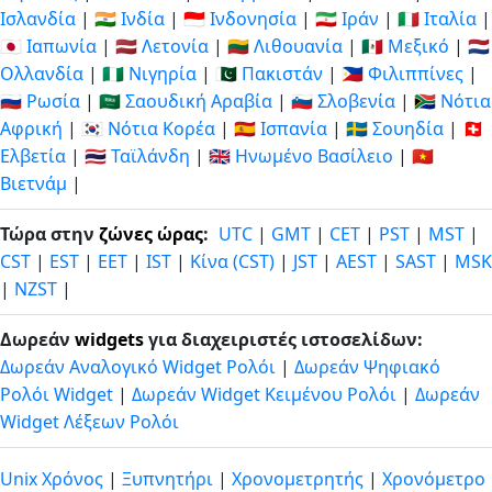
Ισλανδία
|
🇮🇳 Ινδία
|
🇮🇩 Ινδονησία
|
🇮🇷 Ιράν
|
🇮🇹 Ιταλία
|
🇯🇵 Ιαπωνία
|
🇱🇻 Λετονία
|
🇱🇹 Λιθουανία
|
🇲🇽 Μεξικό
|
🇳🇱
Ολλανδία
|
🇳🇬 Νιγηρία
|
🇵🇰 Πακιστάν
|
🇵🇭 Φιλιππίνες
|
🇷🇺 Ρωσία
|
🇸🇦 Σαουδική Αραβία
|
🇸🇮 Σλοβενία
|
🇿🇦 Νότια
Αφρική
|
🇰🇷 Νότια Κορέα
|
🇪🇸 Ισπανία
|
🇸🇪 Σουηδία
|
🇨🇭
Ελβετία
|
🇹🇭 Ταϊλάνδη
|
🇬🇧 Ηνωμένο Βασίλειο
|
🇻🇳
Βιετνάμ
|
Τώρα στην
ζώνες ώρας
:
UTC
|
GMT
|
CET
|
PST
|
MST
|
CST
|
EST
|
EET
|
IST
|
Κίνα (CST)
|
JST
|
AEST
|
SAST
|
MSK
|
NZST
|
Δωρεάν
widgets
για διαχειριστές ιστοσελίδων:
Δωρεάν Αναλογικό Widget Ρολόι
|
Δωρεάν Ψηφιακό
Ρολόι Widget
|
Δωρεάν Widget Κειμένου Ρολόι
|
Δωρεάν
Widget Λέξεων Ρολόι
Unix Χρόνος
|
Ξυπνητήρι
|
Χρονομετρητής
|
Χρονόμετρο