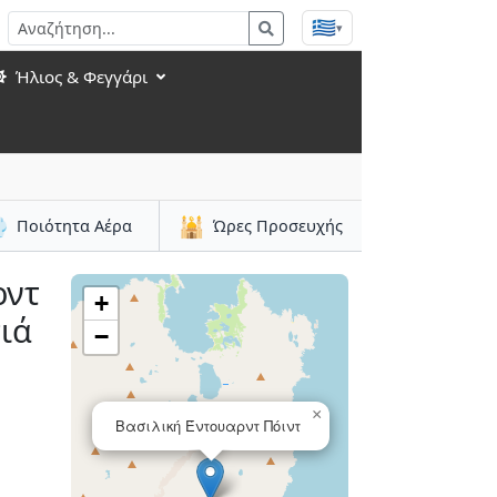
🇬🇷
▾
Ήλιος & Φεγγάρι

🕌
Ποιότητα Αέρα
Ώρες Προσευχής
ρντ
+
σιά
−
×
Βασιλική Έντουαρντ Πόιντ