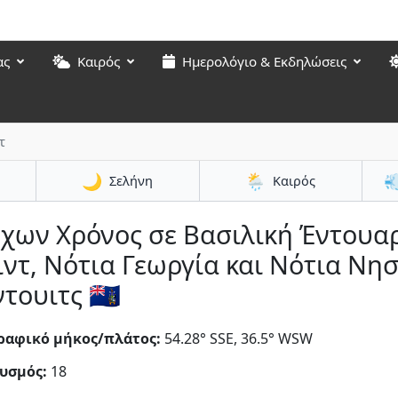
ας
Καιρός
Ημερολόγιο & Εκδηλώσεις
τ
🌙
🌦️

Σελήνη
Καιρός
έχων Χρόνος σε Βασιλική Έντουα
ντ, Νότια Γεωργία και Νότια Νη
τουιτς 🇬🇸
ραφικό μήκος/πλάτος:
54.28° SSE, 36.5° WSW
υσμός:
18