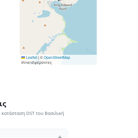
Leaflet
|
©
OpenStreetMap
συνεισφέροντες
ις
ι κατάσταση DST του Βασιλική