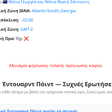
:
🇬🇸
Νότια Γεωργία και Νότια Νησιά Σάντουιτς
ική Ζώνη IANA:
Atlantic/South_Georgia
πόκλιση:
−02:00
ική Ζώνη:
GMT-2
νή Ώρα:
Όχι
❌
Αδυναμία φόρτωσης τοπικής πρόγνωσης καιρού.
 Έντουαρντ Πόιντ — Συχνές Ερωτήσε
ε κάθε αίτημα με βάση την τρέχουσα τοπική ώρα, ζώνη ώρας κα
ική Έντουαρντ Πόιντ αυτήν τη στιγμή;