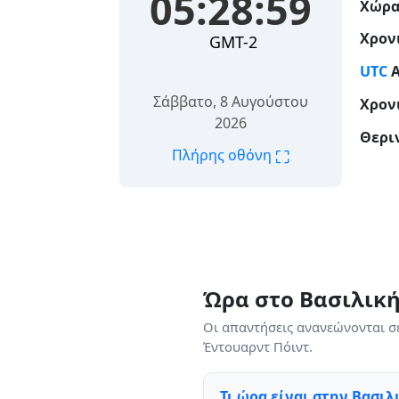
05:29:00
Χώρα
Χρον
GMT-2
UTC
Α
Σάββατο, 8 Αυγούστου
Χρον
2026
Θερι
⛶
Πλήρης οθόνη
Ώρα στο Βασιλική
Οι απαντήσεις ανανεώνονται σ
Έντουαρντ Πόιντ.
Τι ώρα είναι στην Βασιλ