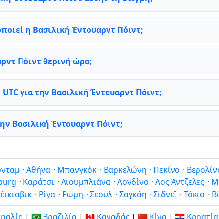
ποιεί η Βασιλική Έντουαρντ Πόιντ;
αρντ Πόιντ θερινή ώρα;
 UTC για την Βασιλική Έντουαρντ Πόιντ;
την Βασιλική Έντουαρντ Πόιντ;
ρνταμ
·
Αθήνα
·
Μπανγκόκ
·
Βαρκελώνη
·
Πεκίνο
·
Βερολίν
burg
·
Καράτσι
·
Λιουμπλιάνα
·
Λονδίνο
·
Λος Άντζελες
·
Μ
έικιαβικ
·
Ρίγα
·
Ρώμη
·
Σεούλ
·
Σαγκάη
·
Σίδνεϊ
·
Τόκιο
·
Β
στραλία
|
🇧🇷 Βραζιλία
|
🇨🇦 Καναδάς
|
🇨🇳 Κίνα
|
🇭🇷 Κροατία