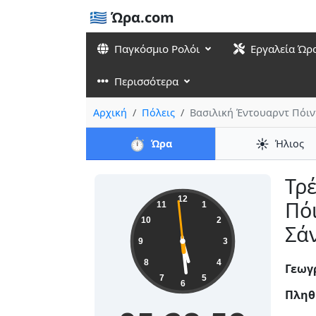
🇬🇷 Ώρα.com
Παγκόσμιο Ρολόι
Εργαλεία Ώρ
Περισσότερα
Αρχική
Πόλεις
Βασιλική Έντουαρντ Πόιν
⏱️
☀️
Ώρα
Ήλιος
Τρ
05:29:00
12
Πόι
11
1
10
2
Σάν
9
3
8
4
Γεωγ
7
5
6
Πληθ