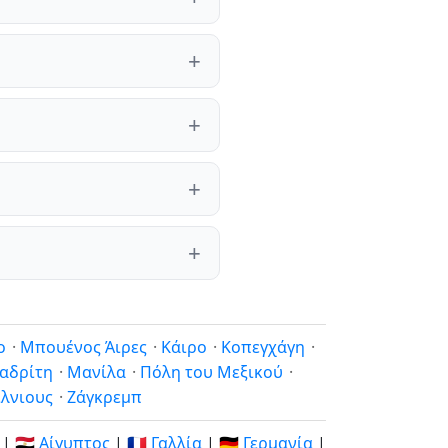
ο
·
Μπουένος Άιρες
·
Κάιρο
·
Κοπεγχάγη
·
αδρίτη
·
Μανίλα
·
Πόλη του Μεξικού
·
ίλνιους
·
Ζάγκρεμπ
|
🇪🇬 Αίγυπτος
|
🇫🇷 Γαλλία
|
🇩🇪 Γερμανία
|