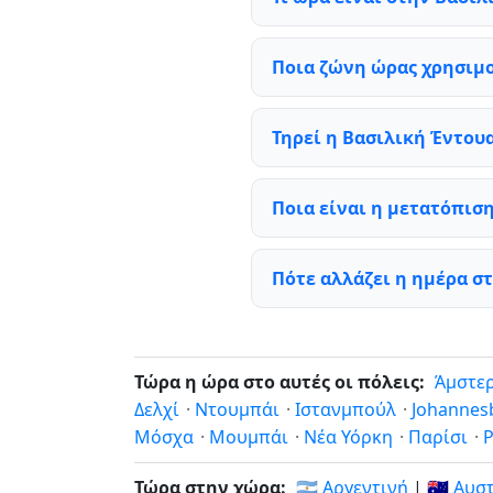
Ποια ζώνη ώρας χρησιμο
Τηρεί η Βασιλική Έντου
Ποια είναι η μετατόπιση
Πότε αλλάζει η ημέρα σ
Τώρα η ώρα στο αυτές οι πόλεις:
Άμστε
Δελχί
·
Ντουμπάι
·
Ιστανμπούλ
·
Johannes
Μόσχα
·
Μουμπάι
·
Νέα Υόρκη
·
Παρίσι
·
Ρ
Τώρα στην χώρα:
🇦🇷 Αργεντινή
|
🇦🇺 Αυ