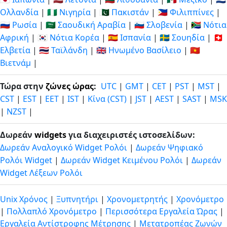
Ολλανδία
|
🇳🇬 Νιγηρία
|
🇵🇰 Πακιστάν
|
🇵🇭 Φιλιππίνες
|
🇷🇺 Ρωσία
|
🇸🇦 Σαουδική Αραβία
|
🇸🇮 Σλοβενία
|
🇿🇦 Νότια
Αφρική
|
🇰🇷 Νότια Κορέα
|
🇪🇸 Ισπανία
|
🇸🇪 Σουηδία
|
🇨🇭
Ελβετία
|
🇹🇭 Ταϊλάνδη
|
🇬🇧 Ηνωμένο Βασίλειο
|
🇻🇳
Βιετνάμ
|
Τώρα στην
ζώνες ώρας
:
UTC
|
GMT
|
CET
|
PST
|
MST
|
CST
|
EST
|
EET
|
IST
|
Κίνα (CST)
|
JST
|
AEST
|
SAST
|
MSK
|
NZST
|
Δωρεάν
widgets
για διαχειριστές ιστοσελίδων:
Δωρεάν Αναλογικό Widget Ρολόι
|
Δωρεάν Ψηφιακό
Ρολόι Widget
|
Δωρεάν Widget Κειμένου Ρολόι
|
Δωρεάν
Widget Λέξεων Ρολόι
Unix Χρόνος
|
Ξυπνητήρι
|
Χρονομετρητής
|
Χρονόμετρο
|
Πολλαπλό Χρονόμετρο
|
Περισσότερα Εργαλεία Ώρας
|
Εργαλεία Αντίστροφης Μέτρησης
|
Μετατροπέας Ζωνών