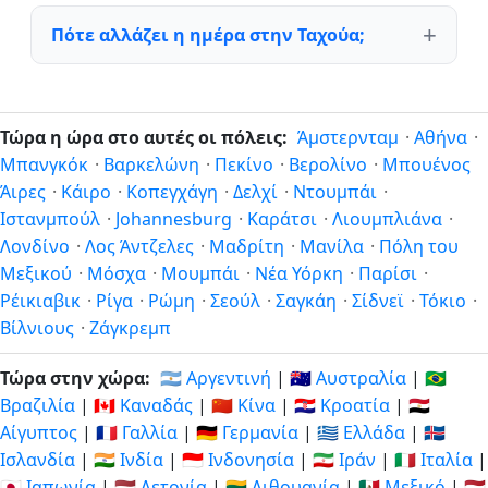
Πότε αλλάζει η ημέρα στην Ταχούα;
Τώρα η ώρα στο αυτές οι πόλεις:
Άμστερνταμ
·
Αθήνα
·
Μπανγκόκ
·
Βαρκελώνη
·
Πεκίνο
·
Βερολίνο
·
Μπουένος
Άιρες
·
Κάιρο
·
Κοπεγχάγη
·
Δελχί
·
Ντουμπάι
·
Ιστανμπούλ
·
Johannesburg
·
Καράτσι
·
Λιουμπλιάνα
·
Λονδίνο
·
Λος Άντζελες
·
Μαδρίτη
·
Μανίλα
·
Πόλη του
Μεξικού
·
Μόσχα
·
Μουμπάι
·
Νέα Υόρκη
·
Παρίσι
·
Ρέικιαβικ
·
Ρίγα
·
Ρώμη
·
Σεούλ
·
Σαγκάη
·
Σίδνεϊ
·
Τόκιο
·
Βίλνιους
·
Ζάγκρεμπ
Τώρα στην χώρα:
🇦🇷 Αργεντινή
|
🇦🇺 Αυστραλία
|
🇧🇷
Βραζιλία
|
🇨🇦 Καναδάς
|
🇨🇳 Κίνα
|
🇭🇷 Κροατία
|
🇪🇬
Αίγυπτος
|
🇫🇷 Γαλλία
|
🇩🇪 Γερμανία
|
🇬🇷 Ελλάδα
|
🇮🇸
Ισλανδία
|
🇮🇳 Ινδία
|
🇮🇩 Ινδονησία
|
🇮🇷 Ιράν
|
🇮🇹 Ιταλία
|
🇯🇵 Ιαπωνία
|
🇱🇻 Λετονία
|
🇱🇹 Λιθουανία
|
🇲🇽 Μεξικό
|
🇳🇱