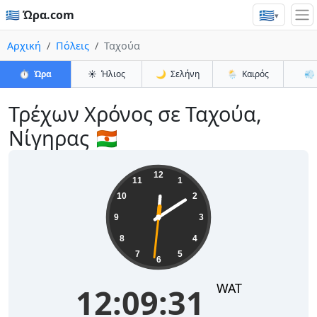
🇬🇷
🇬🇷 Ώρα.com
▾
Αρχική
Πόλεις
Ταχούα
⏱️
Ώρα
☀️
Ήλιος
🌙
Σελήνη
🌦️
Καιρός
💨
Τρέχων Χρόνος σε Ταχούα,
Νίγηρας 🇳🇪
12:09:31
12
11
1
10
2
9
3
8
4
7
5
6
WAT
12:09:31