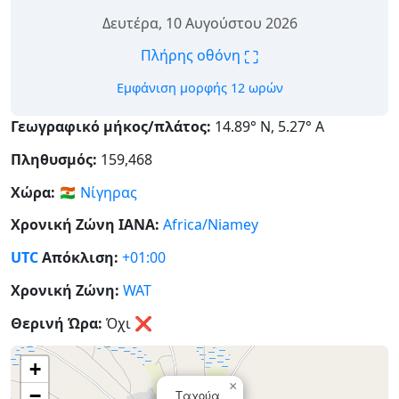
Δευτέρα, 10 Αυγούστου 2026
⛶
Πλήρης οθόνη
Εμφάνιση μορφής 12 ωρών
Γεωγραφικό μήκος/πλάτος:
14.89° Ν, 5.27° Α
Πληθυσμός:
159,468
Χώρα:
🇳🇪
Νίγηρας
Χρονική Ζώνη IANA:
Africa/Niamey
UTC
Απόκλιση:
+01:00
Χρονική Ζώνη:
WAT
Θερινή Ώρα:
Όχι
❌
+
×
−
Ταχούα