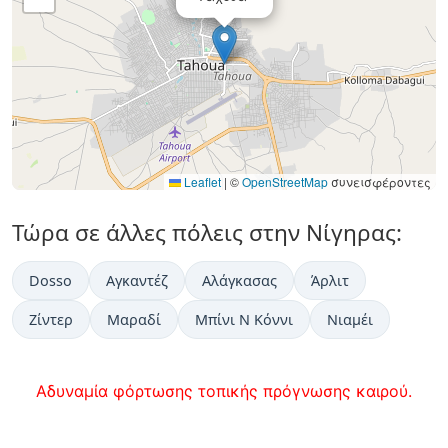
Leaflet
|
©
OpenStreetMap
συνεισφέροντες
Τώρα σε άλλες πόλεις στην Νίγηρας:
Dosso
Αγκαντέζ
Αλάγκασας
Άρλιτ
Ζίντερ
Μαραδί
Μπίνι Ν Κόννι
Νιαμέι
Αδυναμία φόρτωσης τοπικής πρόγνωσης καιρού.