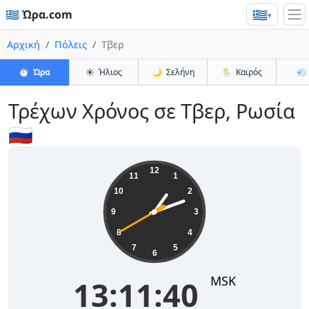
🇬🇷
🇬🇷 Ώρα.com
▾
Αρχική
Πόλεις
Τβερ
⏱️
Ώρα
☀️
Ήλιος
🌙
Σελήνη
🌦️
Καιρός
💨
Τρέχων Χρόνος σε Τβερ, Ρωσία
🇷🇺
13:11:40
12
11
1
10
2
9
3
8
4
7
5
6
MSK
13:11:40