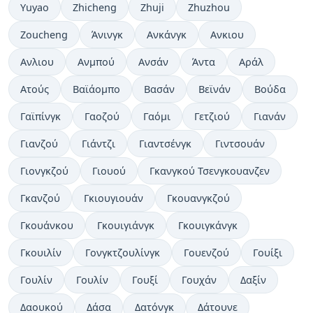
Yuyao
Zhicheng
Zhuji
Zhuzhou
Zoucheng
Άνινγκ
Ανκάνγκ
Ανκιου
Ανλιου
Ανμπού
Ανσάν
Άντα
Αράλ
Ατούς
Βαϊάομπο
Βασάν
Βεϊνάν
Βούδα
Γαϊπίνγκ
Γαοζού
Γαόμι
Γετζιού
Γιανάν
Γιανζού
Γιάντζι
Γιαντσένγκ
Γιντσουάν
Γιονγκζού
Γιουού
Γκανγκού Τσενγκουανζεν
Γκανζού
Γκιουγιουάν
Γκουανγκζού
Γκουάνκου
Γκουιγιάνγκ
Γκουιγκάνγκ
Γκουιλίν
Γονγκτζουλίνγκ
Γουενζού
Γουίξι
Γουλίν
Γουλίν
Γουξί
Γουχάν
Δαξίν
Δαουκού
Δάσα
Δατόνγκ
Δάτουνε