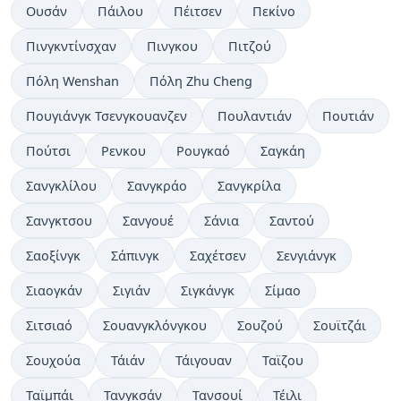
Ουσάν
Πάιλου
Πέιτσεν
Πεκίνο
Πινγκντίνσχαν
Πινγκου
Πιτζού
Πόλη Wenshan
Πόλη Zhu Cheng
Πουγιάνγκ Τσενγκουανζεν
Πουλαντιάν
Πουτιάν
Πούτσι
Ρενκου
Ρουγκαό
Σαγκάη
Σανγκλίλου
Σανγκράο
Σανγκρίλα
Σανγκτσου
Σανγουέ
Σάνια
Σαντού
Σαοξίνγκ
Σάπινγκ
Σαχέτσεν
Σενγιάνγκ
Σιαογκάν
Σιγιάν
Σιγκάνγκ
Σίμαο
Σιτσιαό
Σουανγκλόνγκου
Σουζού
Σουϊτζάι
Σουχούα
Τάιάν
Τάιγουαν
Ταϊζου
Ταϊμπάι
Τανγκσάν
Τανσουί
Τέιλι