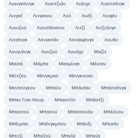
Λιανγκπινγκ
Λιαντζιάν
Λιάνχε
Λιαοτσένγκ
Λινγκέ
Λινγκκου
Λινί
Λινξί
Λινφέν
Λιουζού
Λιουπάνσουι
Λιτζί
Λιτζιάνγκ
Λιτσένγκ
Λονγκσάν
Λονγκφενγκ
Λουάν
Λουγιάνγκ
Λουζού
Λουόχε
Μαζίε
Μαϊσά
Μάμπα
Μαομίνγκ
Μέισαν
Μέιτζου
Μενγκμαο
Μενγκουαν
Μεντούγκου
Μπαϊίν
Μπάισαν
Μπαϊτσένγκ
Μπαν Γιαν Νουρ
Μπαοντίν
Μπάοτζι
Μπαοτού
Μπασού
Μπατσουάν
Μπέιλιου
Μπέιμπει
Μπένγκμπου
Μπένξι
Μπισάν
Μπιτζι
Μποζού
Μπολέ
Μπούε