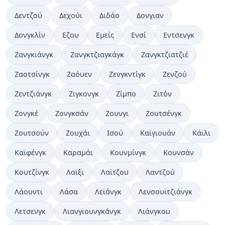
Δεντζού
Δεχούι
Διδάο
Δονγιαν
Δονγκλίν
Εζου
Εμείς
Ενσί
Εντσενγκ
Ζανγκιάνγκ
Ζανγκτζιαγκάγκ
Ζανγκτζιατζιέ
Ζαοτσίνγκ
Ζαόυεν
Ζενγκντίγκ
Ζενζού
Ζεντζιάνγκ
Ζιγκονγκ
Ζίμπο
Ζιτόν
Ζονγκέ
Ζονγκσάν
Ζουνγι
Ζουτσένγκ
Ζουτσούν
Ζουχάι
Ισού
Καϊγιουάν
Κάιλι
Καϊφένγκ
Καραμάι
Κουνμίνγκ
Κουνσάν
Κουτζίνγκ
Λαϊξι
Λαϊτζου
Λαντζού
Λάουντι
Λάσα
Λεϊάνγκ
Λενσουϊτζιάνγκ
Λετσενγκ
Λιανγιουνγκάνγκ
Λιάνγκου