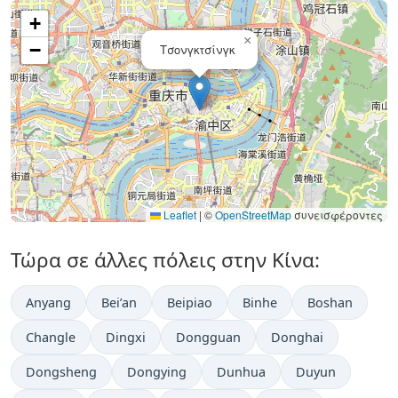
+
×
−
Τσονγκτσίνγκ
Leaflet
|
©
OpenStreetMap
συνεισφέροντες
Τώρα σε άλλες πόλεις στην Κίνα:
Anyang
Bei’an
Beipiao
Binhe
Boshan
Changle
Dingxi
Dongguan
Donghai
Dongsheng
Dongying
Dunhua
Duyun