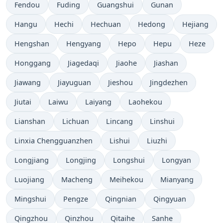
Fendou
Fuding
Guangshui
Gunan
Hangu
Hechi
Hechuan
Hedong
Hejiang
Hengshan
Hengyang
Hepo
Hepu
Heze
Honggang
Jiagedaqi
Jiaohe
Jiashan
Jiawang
Jiayuguan
Jieshou
Jingdezhen
Jiutai
Laiwu
Laiyang
Laohekou
Lianshan
Lichuan
Lincang
Linshui
Linxia Chengguanzhen
Lishui
Liuzhi
Longjiang
Longjing
Longshui
Longyan
Luojiang
Macheng
Meihekou
Mianyang
Mingshui
Pengze
Qingnian
Qingyuan
Qingzhou
Qinzhou
Qitaihe
Sanhe