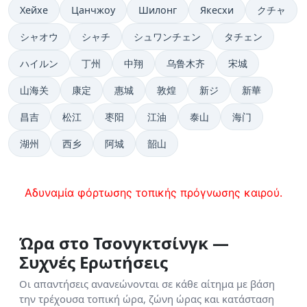
Хейхе
Цанчжоу
Шилонг
Якесхи
クチャ
シャオウ
シャチ
シュワンチェン
タチェン
ハイルン
丁州
中翔
乌鲁木齐
宋城
山海关
康定
惠城
敦煌
新ジ
新華
昌吉
松江
枣阳
江油
泰山
海门
湖州
西乡
阿城
韶山
Αδυναμία φόρτωσης τοπικής πρόγνωσης καιρού.
Ώρα στο Τσονγκτσίνγκ —
Συχνές Ερωτήσεις
Οι απαντήσεις ανανεώνονται σε κάθε αίτημα με βάση
την τρέχουσα τοπική ώρα, ζώνη ώρας και κατάσταση