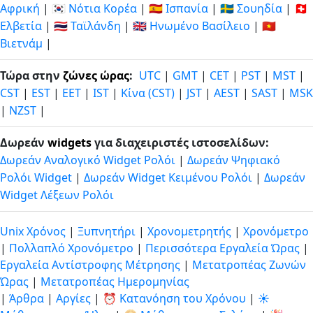
Αφρική
|
🇰🇷 Νότια Κορέα
|
🇪🇸 Ισπανία
|
🇸🇪 Σουηδία
|
🇨🇭
Ελβετία
|
🇹🇭 Ταϊλάνδη
|
🇬🇧 Ηνωμένο Βασίλειο
|
🇻🇳
Βιετνάμ
|
Τώρα στην
ζώνες ώρας
:
UTC
|
GMT
|
CET
|
PST
|
MST
|
CST
|
EST
|
EET
|
IST
|
Κίνα (CST)
|
JST
|
AEST
|
SAST
|
MSK
|
NZST
|
Δωρεάν
widgets
για διαχειριστές ιστοσελίδων:
Δωρεάν Αναλογικό Widget Ρολόι
|
Δωρεάν Ψηφιακό
Ρολόι Widget
|
Δωρεάν Widget Κειμένου Ρολόι
|
Δωρεάν
Widget Λέξεων Ρολόι
Unix Χρόνος
|
Ξυπνητήρι
|
Χρονομετρητής
|
Χρονόμετρο
|
Πολλαπλό Χρονόμετρο
|
Περισσότερα Εργαλεία Ώρας
|
Εργαλεία Αντίστροφης Μέτρησης
|
Μετατροπέας Ζωνών
Ώρας
|
Μετατροπέας Ημερομηνίας
|
Άρθρα
|
Αργίες
|
⏰ Κατανόηση του Χρόνου
|
☀️