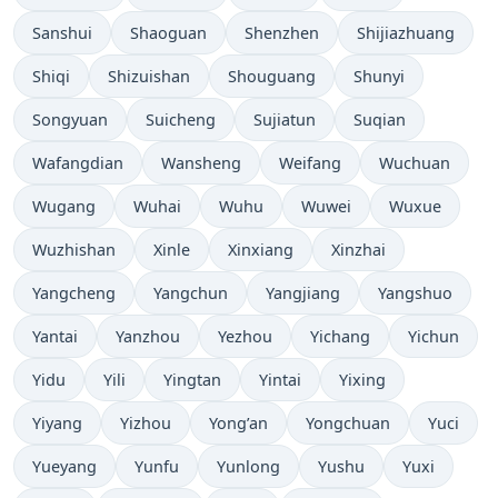
Sanshui
Shaoguan
Shenzhen
Shijiazhuang
Shiqi
Shizuishan
Shouguang
Shunyi
Songyuan
Suicheng
Sujiatun
Suqian
Wafangdian
Wansheng
Weifang
Wuchuan
Wugang
Wuhai
Wuhu
Wuwei
Wuxue
Wuzhishan
Xinle
Xinxiang
Xinzhai
Yangcheng
Yangchun
Yangjiang
Yangshuo
Yantai
Yanzhou
Yezhou
Yichang
Yichun
Yidu
Yili
Yingtan
Yintai
Yixing
Yiyang
Yizhou
Yong’an
Yongchuan
Yuci
Yueyang
Yunfu
Yunlong
Yushu
Yuxi