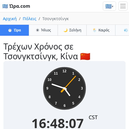
🇬🇷
🇬🇷 Ώρα.com
▾
Αρχική
Πόλεις
Τσονγκτσίνγκ
⏱️
Ώρα
☀️
Ήλιος
🌙
Σελήνη
🌦️
Καιρός
💨
Τρέχων Χρόνος σε
Τσονγκτσίνγκ, Κίνα 🇨🇳
16:48:07
12
11
1
10
2
9
3
8
4
7
5
6
CST
16:48:07