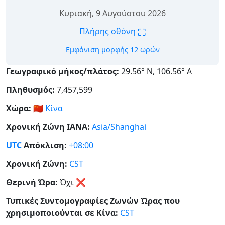
Κυριακή, 9 Αυγούστου 2026
⛶
Πλήρης οθόνη
Εμφάνιση μορφής 12 ωρών
Γεωγραφικό μήκος/πλάτος:
29.56° Ν, 106.56° Α
Πληθυσμός:
7,457,599
Χώρα:
🇨🇳
Κίνα
Χρονική Ζώνη IANA:
Asia/Shanghai
UTC
Απόκλιση:
+08:00
Χρονική Ζώνη:
CST
Θερινή Ώρα:
Όχι
❌
Τυπικές Συντομογραφίες Ζωνών Ώρας που
χρησιμοποιούνται σε Κίνα:
CST