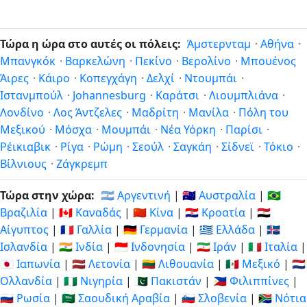
Τώρα η ώρα στο αυτές οι πόλεις:
Άμστερνταμ
·
Αθήνα
·
Μπανγκόκ
·
Βαρκελώνη
·
Πεκίνο
·
Βερολίνο
·
Μπουένος
Άιρες
·
Κάιρο
·
Κοπεγχάγη
·
Δελχί
·
Ντουμπάι
·
Ιστανμπούλ
·
Johannesburg
·
Καράτσι
·
Λιουμπλιάνα
·
Λονδίνο
·
Λος Άντζελες
·
Μαδρίτη
·
Μανίλα
·
Πόλη του
Μεξικού
·
Μόσχα
·
Μουμπάι
·
Νέα Υόρκη
·
Παρίσι
·
Ρέικιαβικ
·
Ρίγα
·
Ρώμη
·
Σεούλ
·
Σαγκάη
·
Σίδνεϊ
·
Τόκιο
·
Βίλνιους
·
Ζάγκρεμπ
Τώρα στην χώρα:
🇦🇷 Αργεντινή
|
🇦🇺 Αυστραλία
|
🇧🇷
Βραζιλία
|
🇨🇦 Καναδάς
|
🇨🇳 Κίνα
|
🇭🇷 Κροατία
|
🇪🇬
Αίγυπτος
|
🇫🇷 Γαλλία
|
🇩🇪 Γερμανία
|
🇬🇷 Ελλάδα
|
🇮🇸
Ισλανδία
|
🇮🇳 Ινδία
|
🇮🇩 Ινδονησία
|
🇮🇷 Ιράν
|
🇮🇹 Ιταλία
|
🇯🇵 Ιαπωνία
|
🇱🇻 Λετονία
|
🇱🇹 Λιθουανία
|
🇲🇽 Μεξικό
|
🇳🇱
Ολλανδία
|
🇳🇬 Νιγηρία
|
🇵🇰 Πακιστάν
|
🇵🇭 Φιλιππίνες
|
🇷🇺 Ρωσία
|
🇸🇦 Σαουδική Αραβία
|
🇸🇮 Σλοβενία
|
🇿🇦 Νότια