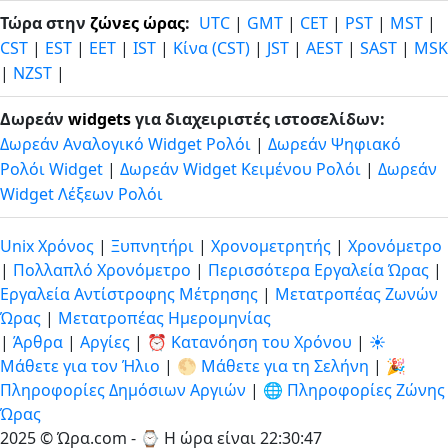
Τώρα στην
ζώνες ώρας
:
UTC
|
GMT
|
CET
|
PST
|
MST
|
CST
|
EST
|
EET
|
IST
|
Κίνα (CST)
|
JST
|
AEST
|
SAST
|
MSK
|
NZST
|
Δωρεάν
widgets
για διαχειριστές ιστοσελίδων:
Δωρεάν Αναλογικό Widget Ρολόι
|
Δωρεάν Ψηφιακό
Ρολόι Widget
|
Δωρεάν Widget Κειμένου Ρολόι
|
Δωρεάν
Widget Λέξεων Ρολόι
Unix Χρόνος
|
Ξυπνητήρι
|
Χρονομετρητής
|
Χρονόμετρο
|
Πολλαπλό Χρονόμετρο
|
Περισσότερα Εργαλεία Ώρας
|
Εργαλεία Αντίστροφης Μέτρησης
|
Μετατροπέας Ζωνών
Ώρας
|
Μετατροπέας Ημερομηνίας
|
Άρθρα
|
Αργίες
|
⏰ Κατανόηση του Χρόνου
|
☀️
Μάθετε για τον Ήλιο
|
🌕 Μάθετε για τη Σελήνη
|
🎉
Πληροφορίες Δημόσιων Αργιών
|
🌐 Πληροφορίες Ζώνης
Ώρας
2025 © Ώρα.com - ⌚
Η ώρα είναι 22:30:47