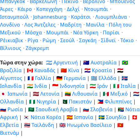
Μπανγκόκ
·
Βαρκελώνη
·
Πεκίνο
·
Βερολίνο
·
Μπουένος
πριν
μετά
Άιρες
·
Κάιρο
·
Κοπεγχάγη
·
Δελχί
·
Ντουμπάι
·
Ιστανμπούλ
·
Johannesburg
·
Καράτσι
·
Λιουμπλιάνα
·
15
15
Λονδίνο
·
Λος Άντζελες
·
Μαδρίτη
·
Μανίλα
·
Πόλη του
ώρες
2/8/26
ώρες
3/8/26
Μεξικού
·
Μόσχα
·
Μουμπάι
·
Νέα Υόρκη
·
Παρίσι
·
πριν
μετά
Ρέικιαβικ
·
Ρίγα
·
Ρώμη
·
Σεούλ
·
Σαγκάη
·
Σίδνεϊ
·
Τόκιο
·
Βίλνιους
16
·
Ζάγκρεμπ
16
ώρες
2/8/26
ώρες
3/8/26
Τώρα στην χώρα:
🇦🇷 Αργεντινή
|
🇦🇺 Αυστραλία
|
🇧🇷
πριν
μετά
Βραζιλία
|
🇨🇦 Καναδάς
|
🇨🇳 Κίνα
|
🇭🇷 Κροατία
|
🇪🇬
Αίγυπτος
|
🇫🇷 Γαλλία
|
🇩🇪 Γερμανία
|
🇬🇷 Ελλάδα
|
🇮🇸
Ισλανδία
|
🇮🇳 Ινδία
|
🇮🇩 Ινδονησία
|
🇮🇷 Ιράν
|
🇮🇹 Ιταλία
|
🇯🇵 Ιαπωνία
|
🇱🇻 Λετονία
|
🇱🇹 Λιθουανία
|
🇲🇽 Μεξικό
|
🇳🇱
Ολλανδία
|
🇳🇬 Νιγηρία
|
🇵🇰 Πακιστάν
|
🇵🇭 Φιλιππίνες
|
🇷🇺 Ρωσία
|
🇸🇦 Σαουδική Αραβία
|
🇸🇮 Σλοβενία
|
🇿🇦 Νότια
Αφρική
|
🇰🇷 Νότια Κορέα
|
🇪🇸 Ισπανία
|
🇸🇪 Σουηδία
|
🇨🇭
Ελβετία
|
🇹🇭 Ταϊλάνδη
|
🇬🇧 Ηνωμένο Βασίλειο
|
🇻🇳
Βιετνάμ
|