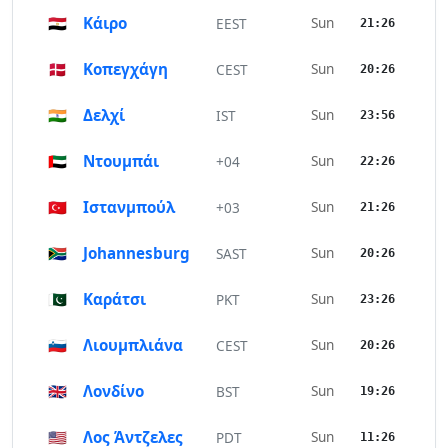
🇪🇬
Κάιρο
Sun
EEST
21:26
🇩🇰
Κοπεγχάγη
Sun
CEST
20:26
🇮🇳
Δελχί
Sun
IST
23:56
🇦🇪
Ντουμπάι
Sun
+04
22:26
🇹🇷
Ιστανμπούλ
Sun
+03
21:26
🇿🇦
Johannesburg
Sun
SAST
20:26
🇵🇰
Καράτσι
Sun
PKT
23:26
🇸🇮
Λιουμπλιάνα
Sun
CEST
20:26
🇬🇧
Λονδίνο
Sun
BST
19:26
🇺🇸
Λος Άντζελες
Sun
PDT
11:26