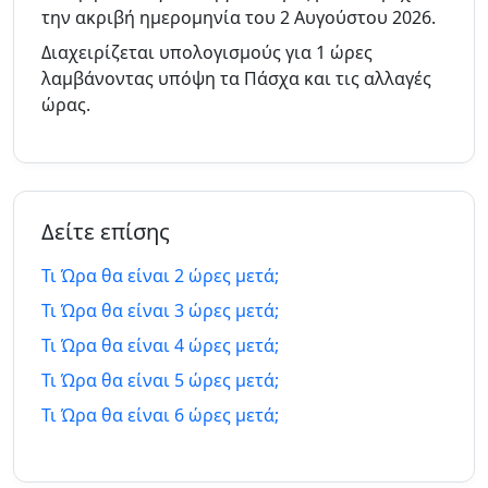
την ακριβή ημερομηνία του 2 Αυγούστου 2026.
5
5
Διαχειρίζεται υπολογισμούς για 1 ώρες
ώρες
2/8/26
ώρες
2/8/26
λαμβάνοντας υπόψη τα Πάσχα και τις αλλαγές
πριν
μετά
ώρας.
6
6
ώρες
2/8/26
ώρες
2/8/26
πριν
μετά
Δείτε επίσης
7
7
ώρες
2/8/26
ώρες
3/8/26
Τι Ώρα θα είναι 2 ώρες μετά;
πριν
μετά
Τι Ώρα θα είναι 3 ώρες μετά;
8
8
Τι Ώρα θα είναι 4 ώρες μετά;
ώρες
2/8/26
ώρες
3/8/26
Τι Ώρα θα είναι 5 ώρες μετά;
πριν
μετά
Τι Ώρα θα είναι 6 ώρες μετά;
9
9
ώρες
2/8/26
ώρες
3/8/26