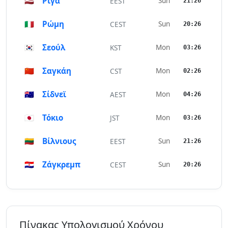
🇱🇻
Ρίγα
Sun
EEST
21:26
🇮🇹
Ρώμη
Sun
CEST
20:26
🇰🇷
Σεούλ
Mon
KST
03:26
🇨🇳
Σαγκάη
Mon
CST
02:26
🇦🇺
Σίδνεϊ
Mon
AEST
04:26
🇯🇵
Τόκιο
Mon
JST
03:26
🇱🇹
Βίλνιους
Sun
EEST
21:26
🇭🇷
Ζάγκρεμπ
Sun
CEST
20:26
Πίνακας Υπολογισμού Χρόνου