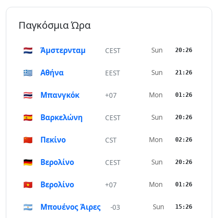
Παγκόσμια Ώρα
🇳🇱
Άμστερνταμ
Sun
CEST
20:26
🇬🇷
Αθήνα
Sun
EEST
21:26
🇹🇭
Μπανγκόκ
Mon
+07
01:26
🇪🇸
Βαρκελώνη
Sun
CEST
20:26
🇨🇳
Πεκίνο
Mon
CST
02:26
🇩🇪
Βερολίνο
Sun
CEST
20:26
🇻🇳
Βερολίνο
Mon
+07
01:26
🇦🇷
Μπουένος Άιρες
Sun
-03
15:26