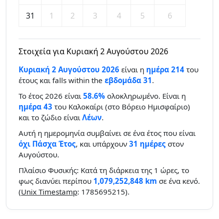
31
1
2
3
4
5
6
Στοιχεία για Κυριακή 2 Αυγούστου 2026
Κυριακή 2 Αυγούστου 2026
είναι η
ημέρα 214
του
έτους και falls within the
εβδομάδα 31
.
Το έτος 2026 είναι
58.6%
ολοκληρωμένο. Είναι η
ημέρα 43
του Καλοκαίρι (στο Βόρειο Ημισφαίριο)
και το ζώδιο είναι
Λέων
.
Αυτή η ημερομηνία συμβαίνει σε ένα έτος που είναι
όχι Πάσχα Έτος
, και υπάρχουν
31 ημέρες
στον
Αυγούστου.
Πλαίσιο Φυσικής: Κατά τη διάρκεια της 1 ώρες, το
φως διανύει περίπου
1,079,252,848 km
σε ένα κενό.
(
Unix Timestamp
: 1785695215).