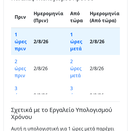
Ημερομηνία
Από
Ημερομηνία
Πριν
(Πριν)
τώρα
(Από τώρα)
1
1
ώρες
2/8/26
ώρες
2/8/26
πριν
μετά
2
2
ώρες
2/8/26
ώρες
2/8/26
πριν
μετά
3
3
ώρες
2/8/26
ώρες
2/8/26
πριν
μετά
Σχετικά με το Εργαλείο Υπολογισμού
4
4
Χρόνου
ώρες
2/8/26
ώρες
2/8/26
Αυτή η υπολογιστική για 1 ώρες μετά παρέχει
πριν
μετά