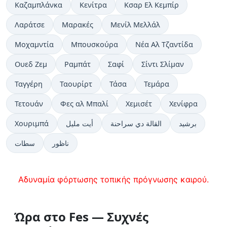
Καζαμπλάνκα
Κενίτρα
Κσαρ Ελ Κεμπίρ
Λαράτσε
Μαρακές
Μενίλ Μελλάλ
Μοχαμντία
Μπουσκούρα
Νέα Αλ Τζαντίδα
Ουεδ Ζεμ
Ραμπάτ
Σαφί
Σίντι Σλίμαν
Ταγγέρη
Ταουρίρτ
Τάσα
Τεμάρα
Τετουάν
Φες αλ Μπαλί
Χεμισέτ
Χενίφρα
Χουριμπά
أيت مليل
القالة دي سراحنة
برشيد
ناظور
سطات
Αδυναμία φόρτωσης τοπικής πρόγνωσης καιρού.
Ώρα στο Fes — Συχνές