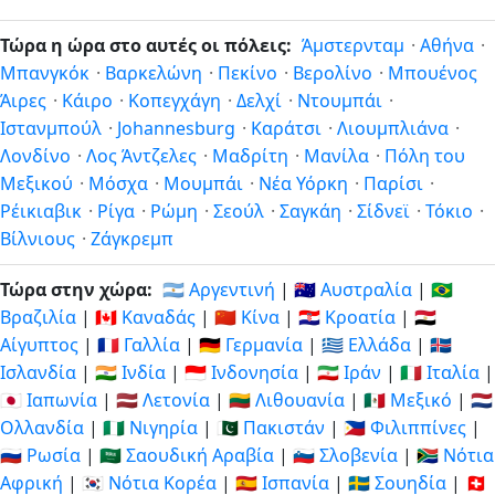
Τώρα η ώρα στο αυτές οι πόλεις:
Άμστερνταμ
·
Αθήνα
·
Μπανγκόκ
·
Βαρκελώνη
·
Πεκίνο
·
Βερολίνο
·
Μπουένος
Άιρες
·
Κάιρο
·
Κοπεγχάγη
·
Δελχί
·
Ντουμπάι
·
Ιστανμπούλ
·
Johannesburg
·
Καράτσι
·
Λιουμπλιάνα
·
Λονδίνο
·
Λος Άντζελες
·
Μαδρίτη
·
Μανίλα
·
Πόλη του
Μεξικού
·
Μόσχα
·
Μουμπάι
·
Νέα Υόρκη
·
Παρίσι
·
Ρέικιαβικ
·
Ρίγα
·
Ρώμη
·
Σεούλ
·
Σαγκάη
·
Σίδνεϊ
·
Τόκιο
·
Βίλνιους
·
Ζάγκρεμπ
Τώρα στην χώρα:
🇦🇷 Αργεντινή
|
🇦🇺 Αυστραλία
|
🇧🇷
Βραζιλία
|
🇨🇦 Καναδάς
|
🇨🇳 Κίνα
|
🇭🇷 Κροατία
|
🇪🇬
Αίγυπτος
|
🇫🇷 Γαλλία
|
🇩🇪 Γερμανία
|
🇬🇷 Ελλάδα
|
🇮🇸
Ισλανδία
|
🇮🇳 Ινδία
|
🇮🇩 Ινδονησία
|
🇮🇷 Ιράν
|
🇮🇹 Ιταλία
|
🇯🇵 Ιαπωνία
|
🇱🇻 Λετονία
|
🇱🇹 Λιθουανία
|
🇲🇽 Μεξικό
|
🇳🇱
Ολλανδία
|
🇳🇬 Νιγηρία
|
🇵🇰 Πακιστάν
|
🇵🇭 Φιλιππίνες
|
🇷🇺 Ρωσία
|
🇸🇦 Σαουδική Αραβία
|
🇸🇮 Σλοβενία
|
🇿🇦 Νότια
Αφρική
|
🇰🇷 Νότια Κορέα
|
🇪🇸 Ισπανία
|
🇸🇪 Σουηδία
|
🇨🇭