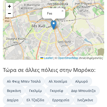
+
×
−
Fes
Leaflet
|
©
OpenStreetMap
συνεισφέροντες
Τώρα σε άλλες πόλεις στην Μαρόκο:
Αλ Φκιχ Μπεν Τσαλά
Αλ Χοσεΐμα
Αλμυρό
Βερκάνη
Γκελμίμ
Γκερσίφ
Δαρ Μπουάτζα
Δαχίρα
Ελ Τζαζίδα
Ερραχισία
Ινεζγκάνε