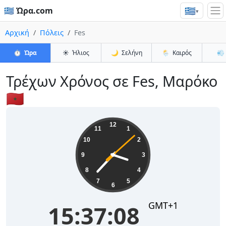
🇬🇷
🇬🇷 Ώρα.com
▾
Αρχική
Πόλεις
Fes
⏱️
Ώρα
☀️
Ήλιος
🌙
Σελήνη
🌦️
Καιρός
💨
Τρέχων Χρόνος σε Fes, Μαρόκο
🇲🇦
15:37:08
12
11
1
10
2
9
3
8
4
7
5
6
GMT+1
15:37:08