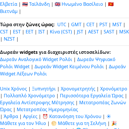
Ελβετία
|
🇹🇭 Ταϊλάνδη
|
🇬🇧 Ηνωμένο Βασίλειο
|
🇻🇳
Βιετνάμ
|
Τώρα στην
ζώνες ώρας
:
UTC
|
GMT
|
CET
|
PST
|
MST
|
CST
|
EST
|
EET
|
IST
|
Κίνα (CST)
|
JST
|
AEST
|
SAST
|
MSK
|
NZST
|
Δωρεάν
widgets
για διαχειριστές ιστοσελίδων:
Δωρεάν Αναλογικό Widget Ρολόι
|
Δωρεάν Ψηφιακό
Ρολόι Widget
|
Δωρεάν Widget Κειμένου Ρολόι
|
Δωρεάν
Widget Λέξεων Ρολόι
Unix Χρόνος
|
Ξυπνητήρι
|
Χρονομετρητής
|
Χρονόμετρο
|
Πολλαπλό Χρονόμετρο
|
Περισσότερα Εργαλεία Ώρας
|
Εργαλεία Αντίστροφης Μέτρησης
|
Μετατροπέας Ζωνών
Ώρας
|
Μετατροπέας Ημερομηνίας
|
Άρθρα
|
Αργίες
|
⏰ Κατανόηση του Χρόνου
|
☀️
Μάθετε για τον Ήλιο
|
🌕 Μάθετε για τη Σελήνη
|
🎉